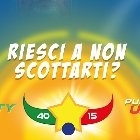
riesci a non
scottarti?
Pu
ty
u