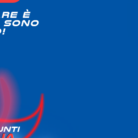
are è
 sono
d!
unti
ua