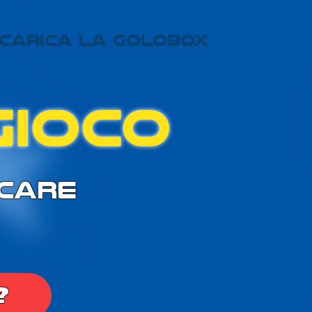
CARICA LA GOLOBOX
GIOCO
ocare
?