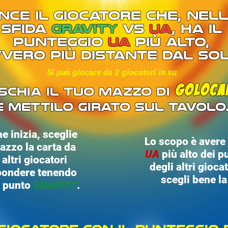
INCE IL GIOCATORE CHE, NEL
SFIDA
gravity
vs
ua
, HA IL
PUNTEGGIO
ua
PIÙ ALTO,
vero più distante dal sol
Si può giocare da 2 giocatori in su
GOLOCA
schia il tuo mazzo
di
e mettilo girato sul tavolo
he inizia, sceglie
Lo scopo è avere
azzo la carta da
UA
più alto dei p
 altri giocatori
degli altri giocat
pondere tenendo
scegli bene la
l punto
GRAVITY
.