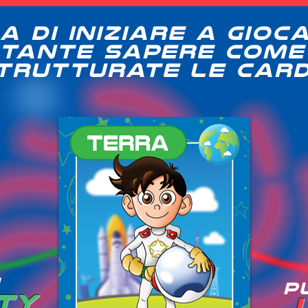
a di iniziare a gioc
rtante sapere come
trutturate le car
i
P
ty