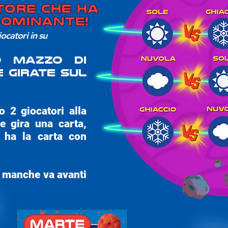
ATORE CHE HA
DOMINANTE!
ocatori in su
o mazzo di
e girate sul
o 2 giocatori alla
re gira una carta,
e ha la carta con
la manche va avanti